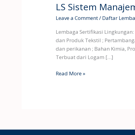
LS Sistem Manaje
Leave a Comment
/
Daftar Lembag
Lembaga Sertifikasi Lingkungan: 
dan Produk Tekstil ; Pertambanga
dan perikanan ; Bahan Kimia, Pro
Terbuat dari Logam […]
LS
Read More »
Sistem
Manajemen
Lingkungan