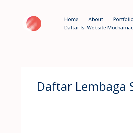
Skip
to
Home
About
Portfoli
content
Daftar Isi Website Mochamad
Daftar Lembaga Se