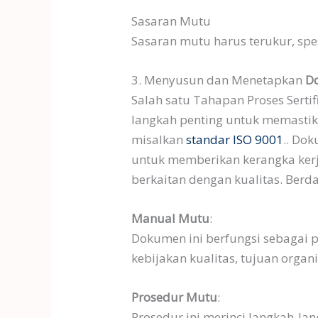
Sasaran Mutu
Sasaran mutu harus terukur, spe
3. Menyusun dan Menetapkan
D
Salah satu Tahapan Proses Sert
langkah penting untuk memastik
misalkan
standar ISO 9001
.. Do
untuk memberikan kerangka kerj
berkaitan dengan kualitas. Ber
Manual Mutu
:
Dokumen ini berfungsi sebaga
kebijakan kualitas, tujuan orga
Prosedur Mutu
:
Prosedur ini merinci langkah-l