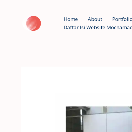
Skip
to
Home
About
Portfoli
content
Daftar Isi Website Mochamad