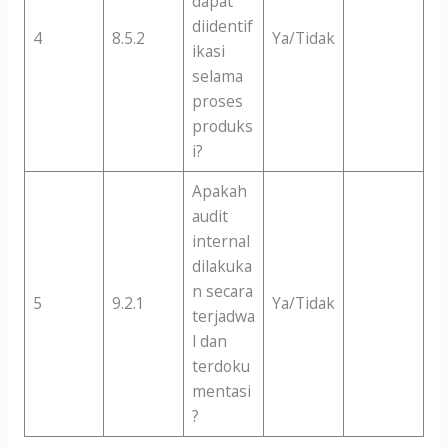
dapat
diidentif
4
8.5.2
Ya/Tidak
ikasi
selama
proses
produks
i?
Apakah
audit
internal
dilakuka
n secara
5
9.2.1
Ya/Tidak
terjadwa
l dan
terdoku
mentasi
?