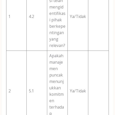
si telah
mengid
entifikas
1
4.2
Ya/Tidak
i pihak
berkepe
ntingan
yang
relevan?
Apakah
manaje
men
puncak
menunj
ukkan
2
5.1
Ya/Tidak
komitm
en
terhada
p